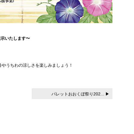
展示いたします〜
鈴やうちわの涼しさを楽しみましょう！
パレットおおくぼ祭り202... ▶