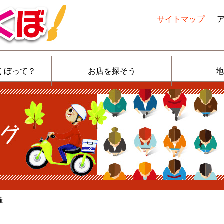
サイトマップ
くぼって？
お店を探そう
地
催