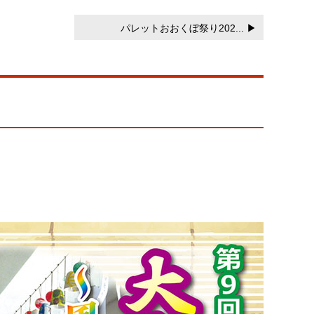
パレットおおくぼ祭り202... ▶